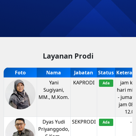
Layanan Prodi
Foto
Nama
Jabatan
Status
Ketera
Yani
KAPRODI
jam ke
Ada
Sugiyani,
hari mi
MM., M.Kom.
- jumat 
jam 08.
12.0
Dyas Yudi
SEKPRODI
-
Ada
Priyanggodo,